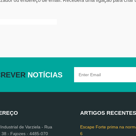
izador ou endereço de email. Receberá uma ligação para criar 
CREVER
NOTÍCIAS
EREÇO
ARTIGOS RECENTE
ndustrial de Varziela - Rua
Escape Forte prima na norm
e 38 - Fajozes - 4485-070
6