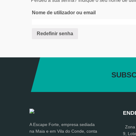
Perdeu a sua senha? Indique o seu nome de util
Nome de utilizador ou email
Redefinir senha
SUBS
END
A Escape Forte, empresa sediada
Zona I
na Maia e em Vila do Conde, conta
9, Lot