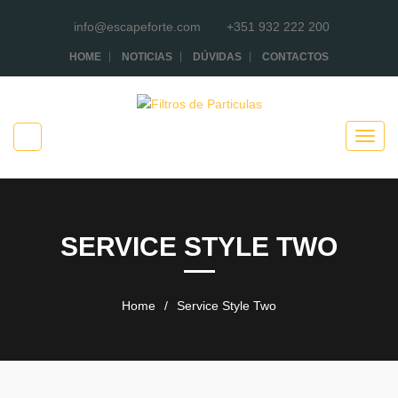
info@escapeforte.com
+351 932 222 200
HOME
NOTICIAS
DÚVIDAS
CONTACTOS
SERVICE STYLE TWO
Home
/
Service Style Two