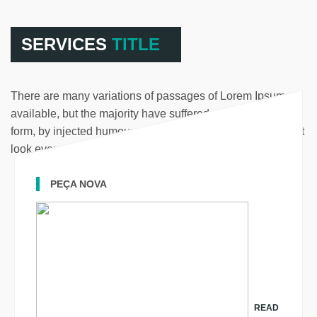
SERVICES
TITLE
There are many variations of passages of Lorem Ipsum
available, but the majority have suffered alteration in
some
form, by injected humour, or randomised words which don’t
look even slightly believable
PEÇA NOVA
READ