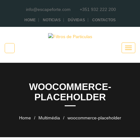
info@escapeforte.com
+351 932 222 200
HOME
NOTICIAS
DÚVIDAS
CONTACTOS
WOOCOMMERCE-
PLACEHOLDER
Home
/
Multimédia
/
woocommerce-placeholder