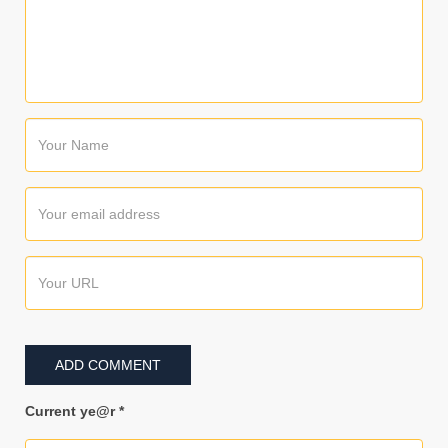
Current ye@r
*