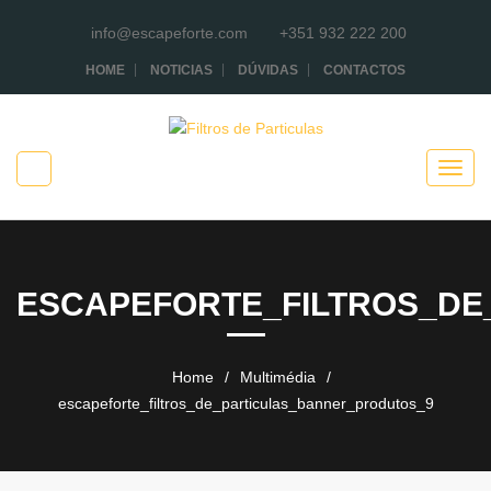
info@escapeforte.com
+351 932 222 200
HOME
NOTICIAS
DÚVIDAS
CONTACTOS
ESCAPEFORTE_FILTROS_DE
Home
/
Multimédia
/
escapeforte_filtros_de_particulas_banner_produtos_9